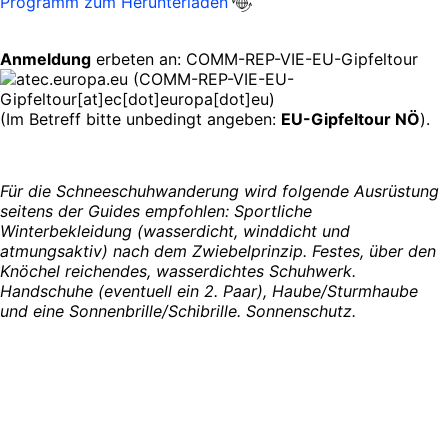
Programm zum Herunterladen
Anmeldung
erbeten an:
COMM-REP-VIE-EU-Gipfeltour
ec
.
europa
.
eu
(COMM-REP-VIE-EU-
Gipfeltour[at]ec[dot]europa[dot]eu)
(Im Betreff bitte unbedingt angeben:
EU-Gipfeltour NÖ
).
Für die Schneeschuhwanderung wird folgende Ausrüstung
seitens der Guides empfohlen: Sportliche
Winterbekleidung (wasserdicht, winddicht und
atmungsaktiv) nach dem Zwiebelprinzip. Festes, über den
Knöchel reichendes, wasserdichtes Schuhwerk.
Handschuhe (eventuell ein 2. Paar), Haube/Sturmhaube
und eine Sonnenbrille/Schibrille. Sonnenschutz.