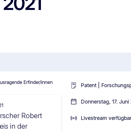
s 2021
ausragende Erfinder/innen
Patent | Forschungs
Donnerstag, 17. Juni
21
orscher Robert
Livestream verfügba
is in der