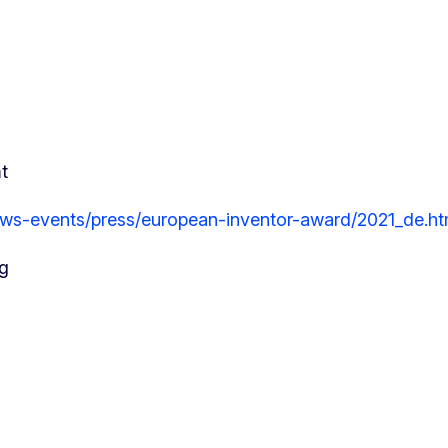
t
ews-events/press/european-inventor-award/2021_de.ht
g