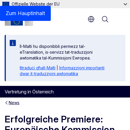
Offizielle Website der EU
Zum Hauptinhalt
Menu
Il-Malti hu disponibbli permezz tal-
eTranslation, is-servizz tat-traduzzjoni
awtomatika tal-Kummissjoni Ewropea.
Ittraduċi għall-Malti
|
Informazzjoni importanti
dwar it-traduzzjoni awtomatika
Vertretung in Österreich
News
Erfolgreiche Premiere:
Europäische Kommission