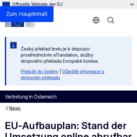
Offizielle Website der EU
Zum Hauptinhalt
Menu
Český překlad textu je k dispozici
prostřednictvím eTranslation, služby
strojového překladu Evropské komise.
Přeložit do češtiny
|
Důležité informace o
strojovém překladu
Vertretung in Österreich
News
EU-Aufbauplan: Stand der
Umsetzung online abrufbar