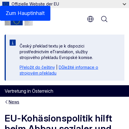
Offizielle Website der EU
Zum Hauptinhalt
Menu
Český překlad textu je k dispozici
prostřednictvím eTranslation, služby
strojového překladu Evropské komise.
Přeložit do češtiny
|
Důležité informace o
strojovém překladu
Vertretung in Österreich
News
EU-Kohäsionspolitik hilft
beim Abbau sozialer und