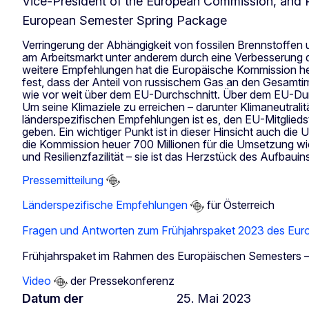
Verringerung der Abhängigkeit von fossilen Brennstoffen
am Arbeitsmarkt unter anderem durch eine Verbesserung d
weitere Empfehlungen hat die Europäische Kommission he
fest, dass der Anteil von russischem Gas an den Gesamtim
wie vor weit über dem EU-Durchschnitt. Über dem EU-Durch
Um seine Klimaziele zu erreichen – darunter Klimaneutralit
länderspezifischen Empfehlungen ist es, den EU-Mitgliedst
geben. Ein wichtiger Punkt ist in dieser Hinsicht auch d
die Kommission heuer 700 Millionen für die Umsetzung wic
und Resilienzfazilität – sie ist das Herzstück des Aufbaui
Pressemitteilung
Länderspezifische Empfehlungen
für Österreich
Fragen und Antworten zum Frühjahrspaket 2023 des Eur
Frühjahrspaket im Rahmen des Europäischen Semesters 
Video
der Pressekonferenz
Datum der
25. Mai 2023