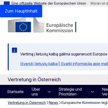
Eine offizielle Website der Europäischen Union
Woran ist 
Zum Hauptinhalt
Vertimą į lietuvių kalbą galima sugeneruoti Europos
Išversti į lietuvių kalbą
|
Svarbi informacija apie maš
Vertretung in Österreich
Über
Strategie und
Nac
Startseite
uns
Prioritäten
Ver
Vertretung in Österreich
News
Europäische Kommission legt 