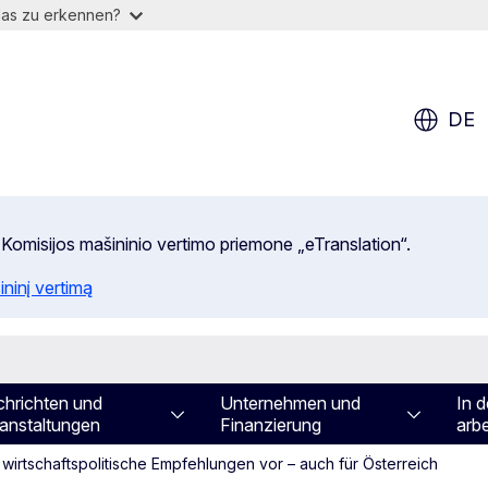
das zu erkennen?
DE
 Komisijos mašininio vertimo priemone „eTranslation“.
ininį vertimą
hrichten und
Unternehmen und
In d
anstaltungen
Finanzierung
arbe
wirtschaftspolitische Empfehlungen vor – auch für Österreich