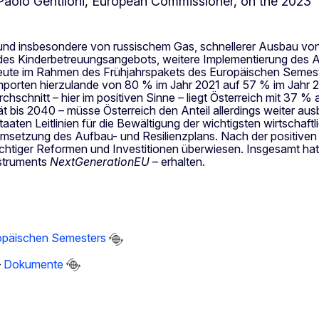
 und insbesondere von russischem Gas, schnellerer Ausbau von
es Kinderbetreuungsangebots, weitere Implementierung des Auf
ute im Rahmen des Frühjahrspakets des Europäischen Semester
porten hierzulande von 80 % im Jahr 2021 auf 57 % im Jahr 202
schnitt – hier im positiven Sinne – liegt Österreich mit 37 %
ät bis 2040 – müsse Österreich den Anteil allerdings weiter aus
aaten Leitlinien für die Bewältigung der wichtigsten wirtscha
ie Umsetzung des Aufbau- und Resilienzplans. Nach der positiv
htiger Reformen und Investitionen überwiesen. Insgesamt hat Ö
nstruments
NextGenerationEU
– erhalten.
opäischen Semesters
–
Dokumente