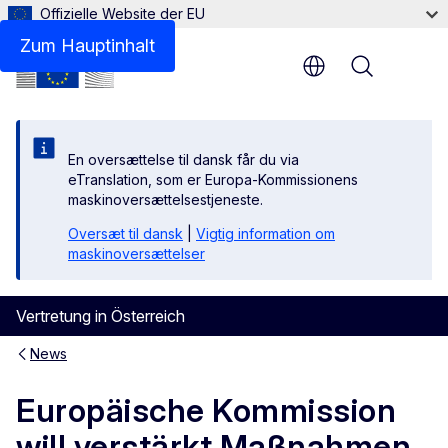
Offizielle Website der EU
Zum Hauptinhalt
Menu
En oversættelse til dansk får du via
eTranslation, som er Europa-Kommissionens
maskinoversættelsestjeneste.
Oversæt til dansk
|
Vigtig information om
maskinoversættelser
Vertretung in Österreich
News
Europäische Kommission
will verstärkt Maßnahmen