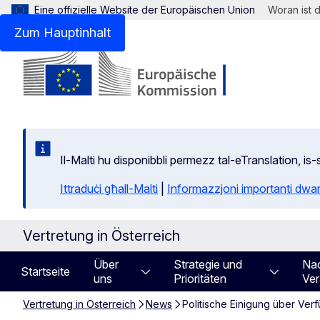
Eine offizielle Website der Europäischen Union
Woran ist 
Zum Hauptinhalt
Il-Malti hu disponibbli permezz tal-eTranslation, i
Ittraduċi għall-Malti
|
Informazzjoni importanti dwar
Vertretung in Österreich
Über
Strategie und
Nac
Startseite
uns
Prioritäten
Ver
Vertretung in Österreich
News
Politische Einigung über Ver