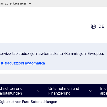
das zu erkennen?
DE
s-servizz tat-traduzzjoni awtomatika tal-Kummissjoni Ewropea.
 it-traduzzjoni awtomatika
hrichten und
Unternehmen und
In d
anstaltungen
Finanzierung
arbe
fügbarkeit von Euro-Sofortzahlungen