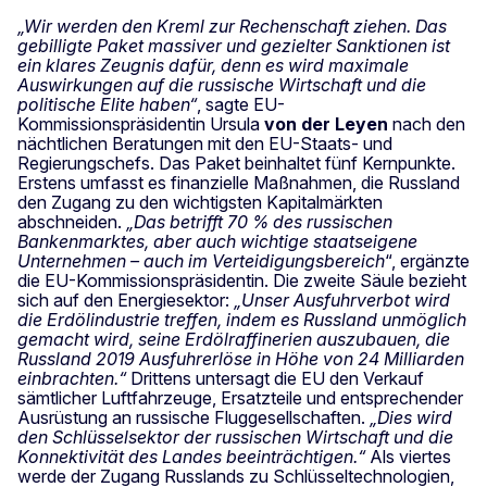
„Wir werden den Kreml zur Rechenschaft ziehen. Das
gebilligte Paket massiver und gezielter Sanktionen ist
ein klares Zeugnis dafür, denn es wird maximale
Auswirkungen auf die russische Wirtschaft und die
politische Elite haben“
, sagte EU-
Kommissionspräsidentin Ursula
von der Leyen
nach den
nächtlichen Beratungen mit den EU-Staats- und
Regierungschefs. Das Paket beinhaltet fünf Kernpunkte.
Erstens umfasst es finanzielle Maßnahmen, die Russland
den Zugang zu den wichtigsten Kapitalmärkten
abschneiden.
„Das betrifft 70 % des russischen
Bankenmarktes, aber auch wichtige staatseigene
Unternehmen – auch im Verteidigungsbereich
“, ergänzte
die EU-Kommissionspräsidentin. Die zweite Säule bezieht
sich auf den Energiesektor:
„Unser Ausfuhrverbot wird
die Erdölindustrie treffen, indem es Russland unmöglich
gemacht wird, seine Erdölraffinerien auszubauen, die
Russland 2019 Ausfuhrerlöse in Höhe von 24 Milliarden
einbrachten.“
Drittens untersagt die EU den Verkauf
sämtlicher Luftfahrzeuge, Ersatzteile und entsprechender
Ausrüstung an russische Fluggesellschaften.
„Dies wird
den Schlüsselsektor der russischen Wirtschaft und die
Konnektivität des Landes beeinträchtigen.“
Als viertes
werde der Zugang Russlands zu Schlüsseltechnologien,