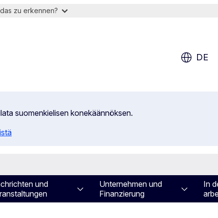
 das zu erkennen?
DE
tilata suomenkielisen konekäännöksen.
istä
chrichten und
Unternehmen und
In d
ranstaltungen
Finanzierung
arbe