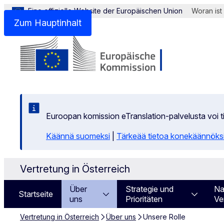
Eine offizielle Website der Europäischen Union
Woran ist
Zum Hauptinhalt
Euroopan komission eTranslation-palvelusta voi 
Käännä suomeksi
|
Tärkeää tietoa konekäännöks
Vertretung in Österreich
Über
Strategie und
Na
Startseite
uns
Prioritäten
Ve
Vertretung in Österreich
Über uns
Unsere Rolle