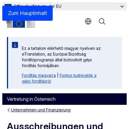
Offizielle Website der EU
Zum Hauptinhalt
Menu
Ez a tartalom elérhető magyar nyelven az
eTranslation, az Európai Bizottság
fordítóprogramja által biztosított gépi
fordítás formájában.
Fordítás magyarra
|
Fontos tudnivalók a
gépi fordításról
Vertretung in Österreich
Unternehmen und Finanzierung
Ausschreibungen und