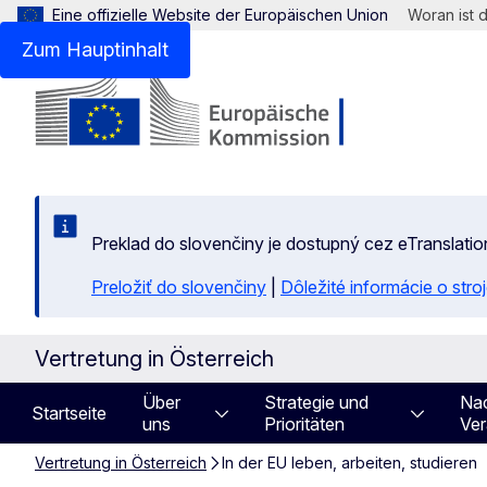
Eine offizielle Website der Europäischen Union
Woran ist 
Zum Hauptinhalt
Preklad do slovenčiny je dostupný cez eTranslatio
Preložiť do slovenčiny
|
Dôležité informácie o str
Vertretung in Österreich
Über
Strategie und
Nac
Startseite
uns
Prioritäten
Ver
Vertretung in Österreich
In der EU leben, arbeiten, studieren