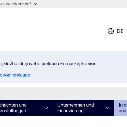
das zu erkennen?
DE
n, službu strojového prekladu Európskej komisie.
ojovom preklade
hrichten und
Unternehmen und
In d
anstaltungen
Finanzierung
arbe