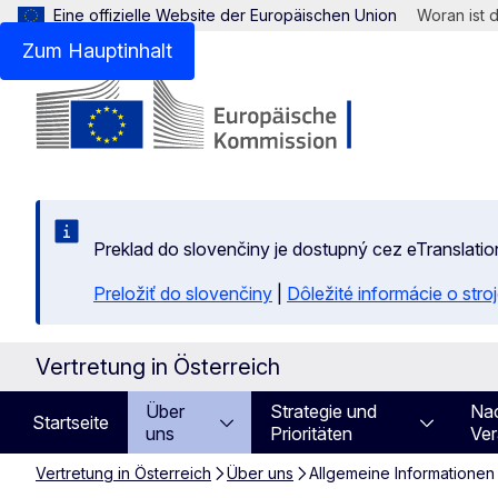
Eine offizielle Website der Europäischen Union
Woran ist 
Zum Hauptinhalt
Preklad do slovenčiny je dostupný cez eTranslatio
Preložiť do slovenčiny
|
Dôležité informácie o str
Vertretung in Österreich
Über
Strategie und
Nac
Startseite
uns
Prioritäten
Ver
Vertretung in Österreich
Über uns
Allgemeine Informationen