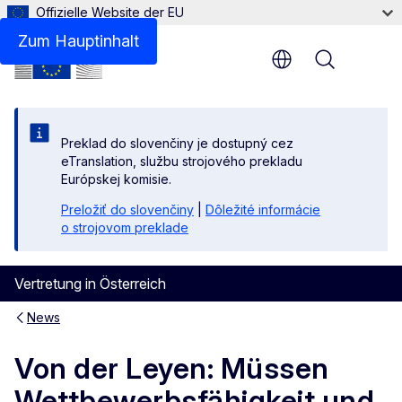
Offizielle Website der EU
Zum Hauptinhalt
Menu
Preklad do slovenčiny je dostupný cez
eTranslation, službu strojového prekladu
Európskej komisie.
Preložiť do slovenčiny
|
Dôležité informácie
o strojovom preklade
Vertretung in Österreich
News
Von der Leyen: Müssen
Wettbewerbsfähigkeit und