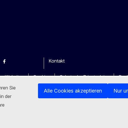
Kontakt
esky
Facebook
Youtube
Other
en Websites
Cookies
Schutz der Privatsphäre
Rech
hren Sie
Alle Cookies akzeptieren
Nur u
in der
hre