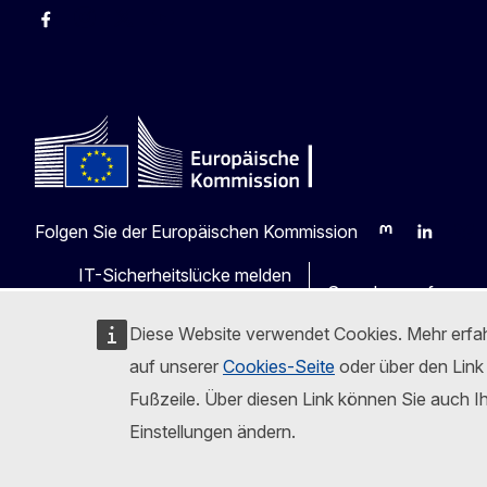
Facebook
Instagram
X
Youtube
Folgen Sie der Europäischen Kommission
Mastodon
LinkedIn
Blu
IT-Sicherheitslücke melden
Sprachen auf unser
Diese Website verwendet Cookies. Mehr erfa
auf unserer
Cookies-Seite
oder über den Link 
Fußzeile. Über diesen Link können Sie auch I
Einstellungen ändern.