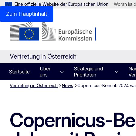
Eine offizielle Website der Europäischen Union
Woran ist 
Zum Hauptinhalt
Vertretung in Österreich
Über
Strategie und
Nac
Startseite
uns
Prioritäten
Ver
Vertretung in Österreich
News
Copernicus-Bericht: 2024 wa
Copernicus-Ber