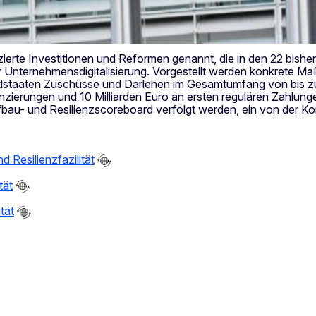
zierte Investitionen und Reformen genannt, die in den 22 bish
 der Unternehmensdigitalisierung. Vorgestellt werden konkrete
edstaaten Zuschüsse und Darlehen im Gesamtumfang von bis zu 7
zierungen und 10 Milliarden Euro an ersten regulären Zahlungen
au- und Resilienzscoreboard verfolgt werden, ein von der Ko
 Resilienzfazilität
tät
tät